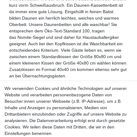
kurz vorm Schweißausbruch. Ein Daunen-Kassettenbett ist
da immer eine gute Lösung. Eingehüllt in feinen Batist
bilden Daunen ein herrlich leichtes, weiches und warmes
Oberbett. Unsere Daunenbetten sind alle waschbar! Sie
entsprechen dem Öko-Text-Standard 100, tragen
das Nomite-Siegel und sind daher für Haustauballergiker
geeignet. Auch bei den Kopfkissen ist die Waschbarkeit ein
entscheidendes Kriterium. Viele Gäste lieben es, wenn sie
zwischen einem Standardkissen der Größe 80x80 cm und
einem kleineren Kissen der Größe 40x80 cm wählen können.
Zusatzkissen im Format 40x40 cm kommen ebenso sehr gut
an bei Übernachtungsgästen.
Natur-Betten – eine natürliche
Wir verwenden Cookies und ähnliche Technologien auf unserer
Energiequelle
Website und verarbeiten personenbezogene Daten von
Besucher:innen unserer Webseite (z.B. IP-Adresse), um z.B.
Wer seinen Gästen etwas Besonderes bieten will, wählt
Inhalte und Anzeigen zu personalisieren, Medien von
Decken und Kissen mit speziellen Natur-Füllungen.
Drittanbietern einzubinden oder Zugriffe auf unsere Website zu
Naturfasern haben eine temperaturausgleichende Wirkung
analysieren. Die Datenverarbeitung erfolgt erst durch gesetzte
und verhindern extremes Wärme-/Kälteempfinden. So sind
Cookies. Wir teilen diese Daten mit Dritten, die wir in den
sie ein Garant für gesunden Schlaf und damit eine echte
Einstellungen benennen.