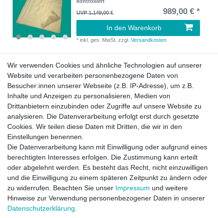
kontrolliert
989,00 € *
UVP 1.149,00 €
In den Warenkorb
*
inkl. ges. MwSt.
zzgl.
Versandkosten
Wir verwenden Cookies und ähnliche Technologien auf unserer
Neuheit
4 Jahreszeiten Kamelhaar Bettdecke 135x200
Bio Steppbett Natur kontrolliert
Website und verarbeiten personenbezogene Daten von
339,00 € *
Besucher:innen unserer Webseite (z.B. IP-Adresse), um z.B.
Inhalte und Anzeigen zu personalisieren, Medien von
In den Warenkorb
Drittanbietern einzubinden oder Zugriffe auf unsere Website zu
*
inkl. ges. MwSt.
zzgl.
Versandkosten
analysieren. Die Datenverarbeitung erfolgt erst durch gesetzte
Cookies. Wir teilen diese Daten mit Dritten, die wir in den
Einstellungen benennen.
Neuheit
4 Jahreszeiten Kamelhaar Bettdecke 155x200
Die Datenverarbeitung kann mit Einwilligung oder aufgrund eines
Bio Steppbett Natur kontrolliert
berechtigten Interesses erfolgen. Die Zustimmung kann erteilt
379,00 € *
oder abgelehnt werden. Es besteht das Recht, nicht einzuwilligen
und die Einwilligung zu einem späteren Zeitpunkt zu ändern oder
In den Warenkorb
zu widerrufen. Beachten Sie unser
Impressum
und weitere
*
inkl. ges. MwSt.
zzgl.
Versandkosten
Hinweise zur Verwendung personenbezogener Daten in unserer
Daten­schutz­erklärung
.