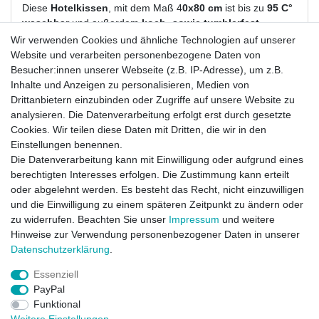
Diese
Hotelkissen
, mit dem Maß 4
0x80 cm
ist bis zu
95 C°
waschbar
und außerdem
koch- sowie tumblerfest
.
Für den Einsatz in
Hotels, Pensionen oder auch
Wir verwenden Cookies und ähnliche Technologien auf unserer
Pflegeheimen ist
dieses Kissen bestens geeignet.
Website und verarbeiten personenbezogene Daten von
Besucher:innen unserer Webseite (z.B. IP-Adresse), um z.B.
Material:
Bezug: 100% Baumwolle sanforisiert, Hülle
Inhalte und Anzeigen zu personalisieren, Medien von
versteppt
Drittanbietern einzubinden oder Zugriffe auf unsere Website zu
Maße:
40x80 cm
analysieren. Die Datenverarbeitung erfolgt erst durch gesetzte
Farbe:
weiß
Cookies. Wir teilen diese Daten mit Dritten, die wir in den
Füllung:
100% Polyester-Kugeln
Einstellungen benennen.
Pflegehinweis:
Koch und tumblerfest, waschbar bis 95 C°
Die Datenverarbeitung kann mit Einwilligung oder aufgrund eines
berechtigten Interesses erfolgen. Die Zustimmung kann erteilt
Ab einer Bestellmenge von 10 Stück fragen Sie nach
oder abgelehnt werden. Es besteht das Recht, nicht einzuwilligen
unserem Mengen-Rabatt
und die Einwilligung zu einem späteren Zeitpunkt zu ändern oder
Weitere passende Bettdecken und Kopfkissen finden Sie in
zu widerrufen. Beachten Sie unser
Impressum
und weitere
unserem breiten Sortiment an Betttextilien
Hinweise zur Verwendung personenbezogener Daten in unserer
Wenden Sie sich auch gerne jederzeit bei Fragen an unser
Daten­schutz­erklärung
.
kompetentes Service-Team!
Essenziell
PayPal
Funktional