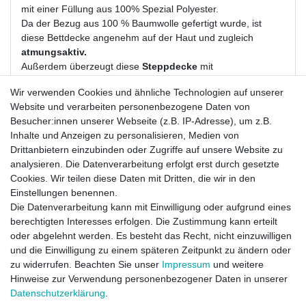
mit einer Füllung aus 100% Spezial Polyester.
Da der Bezug aus 100 % Baumwolle gefertigt wurde, ist
diese Bettdecke angenehm auf der Haut und zugleich
atmungsaktiv.
Außerdem überzeugt diese
Steppdecke
mit
den
pflegeleichten
Eigenschaften.
Wir verwenden Cookies und ähnliche Technologien auf unserer
Sie lässt sich bis
95 C° waschen
und ist zudem
koch-
Website und verarbeiten personenbezogene Daten von
sowie tumblerfest
.
Besucher:innen unserer Webseite (z.B. IP-Adresse), um z.B.
Wie Sie sehen, ist dieses
Steppbett
ein verlässlicher,
Inhalte und Anzeigen zu personalisieren, Medien von
unkomplizierter Begleiter
Drittanbietern einzubinden oder Zugriffe auf unsere Website zu
und ist daher auch bestens
für Hotels, Pensionen und
analysieren. Die Datenverarbeitung erfolgt erst durch gesetzte
Pflegeheime
geeignet.
Cookies. Wir teilen diese Daten mit Dritten, die wir in den
Material: Baumwollperkal (100 % Baumwolle) sanforisiert
Einstellungen benennen.
Füllung: 100 % Polyesterhohlfaser
Die Datenverarbeitung kann mit Einwilligung oder aufgrund eines
Maße: ca. 155,0 cm x 220,0 cm
berechtigten Interesses erfolgen. Die Zustimmung kann erteilt
Gewicht: ca. 900 Gramm
oder abgelehnt werden. Es besteht das Recht, nicht einzuwilligen
und die Einwilligung zu einem späteren Zeitpunkt zu ändern oder
zu widerrufen. Beachten Sie unser
Impressum
und weitere
Hinweise zur Verwendung personenbezogener Daten in unserer
Daten­schutz­erklärung
.