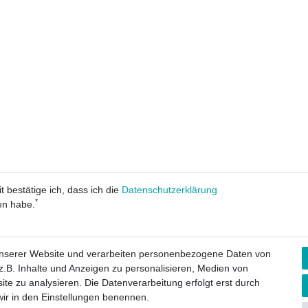
t bestätige ich, dass ich die
Daten­schutz­erklärung
*
en habe.
unserer Website und verarbeiten personenbezogene Daten von
.B. Inhalte und Anzeigen zu personalisieren, Medien von
ite zu analysieren. Die Datenverarbeitung erfolgt erst durch
derrufs­recht
Impressum
Daten­schutz­erklärung
AGB
Kontakt
 wir in den Einstellungen benennen.