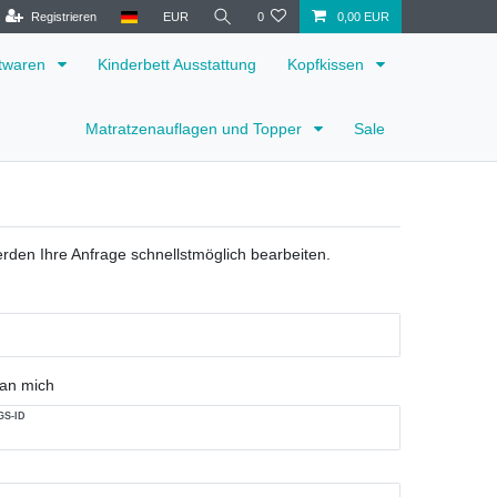
Registrieren
EUR
0
0,00 EUR
ttwaren
Kinderbett Ausstattung
Kopfkissen
Matratzenauflagen und Topper
Sale
rden Ihre Anfrage schnellstmöglich bearbeiten.
 an mich
S-ID