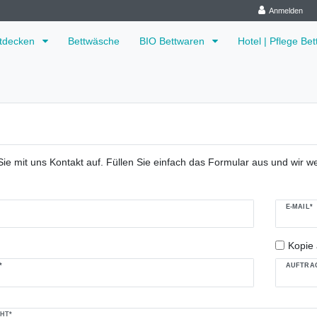
Anmelden
ttdecken
Bettwäsche
BIO Bettwaren
Hotel | Pflege Be
 mit uns Kontakt auf. Füllen Sie einfach das Formular aus und wir we
plate.mailFormHoneypotLabel
E-MAIL*
Kopie
*
AUFTRAG
HT*