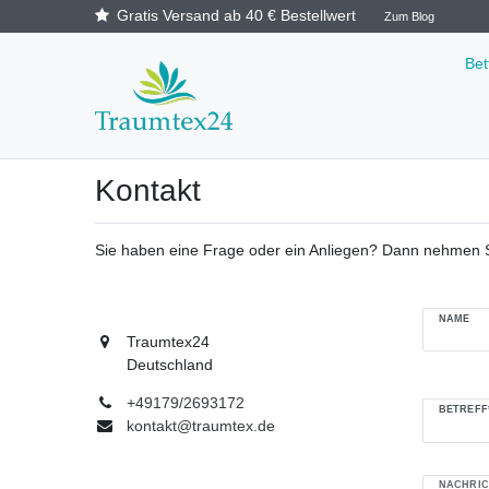
Gratis Versand ab 40 € Bestellwert
Zum Blog
Be
Kontakt
Sie haben eine Frage oder ein Anliegen? Dann nehmen Sie
Ceres::Tem
NAME
Traumtex24
Deutschland
+49179/2693172
BETREFF
kontakt@traumtex.de
NACHRIC