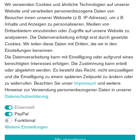
atmungsaktive und pflegeleichte
Unterbett
mit
Wir verwenden Cookies und ähnliche Technologien auf unserer
Schurwollfüllung
genau die richtige Wahl.
Schurwolle
ist
Website und verarbeiten personenbezogene Daten von
eine
natürliche Faser
, die sich für den Einsatz als
Auflage
Besucher:innen unserer Webseite (z.B. IP-Adresse), um z.B.
bestens eignet, gerade aufgrund ihrer hohen
Inhalte und Anzeigen zu personalisieren, Medien von
Feuchtigkeitsaufnahme und wärmenden Eigenschaften.
Drittanbietern einzubinden oder Zugriffe auf unsere Website zu
Dank der 4
Spanngummis
bietet diese Auflage idealen Halt
analysieren. Die Datenverarbeitung erfolgt erst durch gesetzte
auf der Matratze.
Cookies. Wir teilen diese Daten mit Dritten, die wir in den
Einstellungen benennen.
Alle Unterbetten und Bettwaren in unserem Sortiment sind
Die Datenverarbeitung kann mit Einwilligung oder aufgrund eines
natürlich "
Made in Germany
".
berechtigten Interesses erfolgen. Die Zustimmung kann erteilt
Hochwertige Atelierfertigung
oder abgelehnt werden. Es besteht das Recht, nicht einzuwilligen
Maße:
160 x 200 cm
und die Einwilligung zu einem späteren Zeitpunkt zu ändern oder
Material:
Bezug 100 %
Baumwollperkal
zu widerrufen. Beachten Sie unser
Impressum
und weitere
Füllung:
100 %
Schurwolle
Hinweise zur Verwendung personenbezogener Daten in unserer
Gewicht:
ca. 650 Gramm /m²
Daten­schutz­erklärung
.
Pflege:
waschbar bis 30 °C.
Essenziell
PayPal
Funktional
Weitere Einstellungen
Widerrufs­recht
Impressum
Vertrag widerrufen
Alle akzeptieren