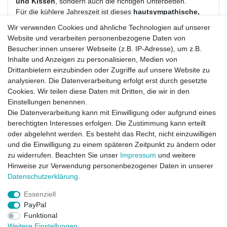
und Kissen
, sondern auch die richtigen Unterbetten.
Für die kühlere Jahreszeit ist dieses
hautsympathische,
atmungsaktive und pflegeleichte
Unterbett
mit
Wir verwenden Cookies und ähnliche Technologien auf unserer
Schurwollfüllung
genau die richtige Wahl.
Schurwolle
ist
Website und verarbeiten personenbezogene Daten von
eine
natürliche Faser
, die sich für den Einsatz als
Auflage
Besucher:innen unserer Webseite (z.B. IP-Adresse), um z.B.
bestens eignet, gerade aufgrund ihrer hohen
Inhalte und Anzeigen zu personalisieren, Medien von
Feuchtigkeitsaufnahme und wärmenden Eigenschaften.
Drittanbietern einzubinden oder Zugriffe auf unsere Website zu
Dank der 4
Spanngummis
bietet diese Auflage
analysieren. Die Datenverarbeitung erfolgt erst durch gesetzte
sicheren Halt auf der Matratze.
Cookies. Wir teilen diese Daten mit Dritten, die wir in den
Einstellungen benennen.
Alle Unterbetten und Bettwaren in unserem Sortiment sind
Die Datenverarbeitung kann mit Einwilligung oder aufgrund eines
natürlich "
Made in Germany
".
berechtigten Interesses erfolgen. Die Zustimmung kann erteilt
Hochwertige Atelierfertigung
oder abgelehnt werden. Es besteht das Recht, nicht einzuwilligen
Maße:
100 x 200 cm
und die Einwilligung zu einem späteren Zeitpunkt zu ändern oder
Material:
Bezug 100 %
Baumwollperkal weiß
zu widerrufen. Beachten Sie unser
Impressum
und weitere
Füllung:
100 %
Schurwolle
Hinweise zur Verwendung personenbezogener Daten in unserer
Gewicht:
ca. 650 Gramm /m²
Daten­schutz­erklärung
.
Pflege:
waschbar bis 30 °C.
Essenziell
PayPal
Funktional
Weitere Einstellungen