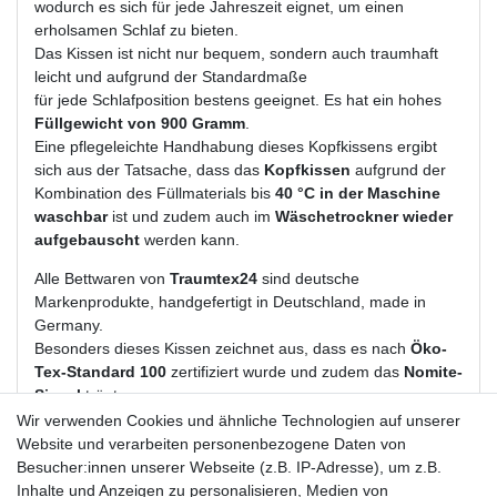
wodurch es sich für jede Jahreszeit eignet, um einen
erholsamen Schlaf zu bieten.
Das Kissen ist nicht nur bequem, sondern auch traumhaft
leicht und aufgrund der Standardmaße
für jede Schlafposition bestens geeignet. Es hat ein hohes
Füllgewicht von 900 Gramm
.
Eine pflegeleichte Handhabung dieses Kopfkissens ergibt
sich aus der Tatsache, dass das
Kopfkissen
aufgrund der
Kombination des Füllmaterials bis
40 °C in der Maschine
waschbar
ist und zudem auch im
Wäschetrockner wieder
aufgebauscht
werden kann.
Alle Bettwaren von
Traumtex24
sind deutsche
Markenprodukte, handgefertigt in Deutschland, made in
Germany.
Besonders dieses Kissen zeichnet aus, dass es nach
Öko-
Tex-Standard 100
zertifiziert wurde und zudem das
Nomite-
Siegel
trägt.
Dadurch finden auch
Hausstauballergiker
einen ruhigen,
Wir verwenden Cookies und ähnliche Technologien auf unserer
sorglosen Schlaf.
Website und verarbeiten personenbezogene Daten von
Besucher:innen unserer Webseite (z.B. IP-Adresse), um z.B.
Material
: Bezug 100 % Baumwolle
Inhalte und Anzeigen zu personalisieren, Medien von