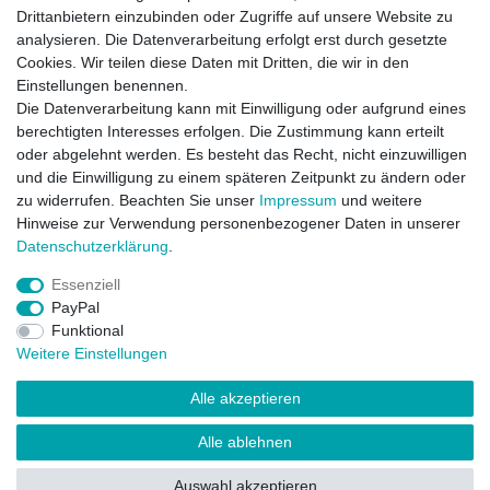
Drittanbietern einzubinden oder Zugriffe auf unsere Website zu
Füllung
: neue, halbweiße Gänsedaunen und -federn aus
analysieren. Die Datenverarbeitung erfolgt erst durch gesetzte
Deutschland, Klasse 1 - KEINE Lebendrupf! 30 % Daunen,
Cookies. Wir teilen diese Daten mit Dritten, die wir in den
70 % Federn
Einstellungen benennen.
Maße
: 80 x 80 cm
Die Datenverarbeitung kann mit Einwilligung oder aufgrund eines
berechtigten Interesses erfolgen. Die Zustimmung kann erteilt
Füllgewicht
: 900 Gramm, 70er-Qualitätseinschütte
oder abgelehnt werden. Es besteht das Recht, nicht einzuwilligen
und die Einwilligung zu einem späteren Zeitpunkt zu ändern oder
Made in Germany
zu widerrufen. Beachten Sie unser
Impressum
und weitere
Hinweise zur Verwendung personenbezogener Daten in unserer
Daten­schutz­erklärung
.
Essenziell
PayPal
Funktional
Weitere Einstellungen
Widerrufs­recht
Impressum
Vertrag widerrufen
Alle akzeptieren
Daten­schutz­erklärung
AGB
Kontakt
Alle ablehnen
Folge uns auf Facebook
Auswahl akzeptieren