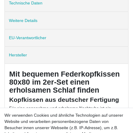
Technische Daten
Weitere Details
EU-Verantwortlicher
Hersteller
Mit bequemen Federkopfkissen
80x80 im 2er-Set einen
erholsamen Schlaf finden
Kopfkissen aus deutscher Fertigung
Für eine angenehme und erholsame Nachtruhe ist ein
weiches, komfortables Kopfkissen von hoher Bedeutung.
Wir verwenden Cookies und ähnliche Technologien auf unserer
Die lockere Befüllung dieser Kissen ausschließlich mit
Website und verarbeiten personenbezogene Daten von
weichen Federn ruft gerade diesen
hohen Komfort
hervor.
Besucher:innen unserer Webseite (z.B. IP-Adresse), um z.B.