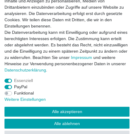
Auch Personen, die unter einer
Hausstauballergie
leiden,
Inhalte und Anzeigen zu personalisieren, Medien von
können dieses Wohlgefühl genießen.
Drittanbietern einzubinden oder Zugriffe auf unsere Website zu
Die Reinigung der Kissen ist bei bis zu
40 °C in der
analysieren. Die Datenverarbeitung erfolgt erst durch gesetzte
Waschmaschine
zu Hause durchführbar.
Cookies. Wir teilen diese Daten mit Dritten, die wir in den
Einstellungen benennen.
Material
: Bezug 100 % Baumwolle, Füllung neue weiße
Die Datenverarbeitung kann mit Einwilligung oder aufgrund eines
Gänsefedern
berechtigten Interesses erfolgen. Die Zustimmung kann erteilt
Maße
: 80x80 cm
oder abgelehnt werden. Es besteht das Recht, nicht einzuwilligen
Füllgewicht
: je Kissen 1.000 Gramm
und die Einwilligung zu einem späteren Zeitpunkt zu ändern oder
zu widerrufen. Beachten Sie unser
Impressum
und weitere
Besonderheit: 2 Stück im Set, Federn aus Deutschland,
Hinweise zur Verwendung personenbezogener Daten in unserer
KEIN Lebendrupf, Fertigung in Deutschland
Daten­schutz­erklärung
.
Essenziell
PayPal
Funktional
Weitere Einstellungen
Widerrufs­recht
Impressum
Vertrag widerrufen
Alle akzeptieren
Daten­schutz­erklärung
AGB
Kontakt
Alle ablehnen
Folge uns auf Facebook