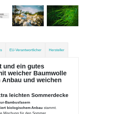
ls
EU-Verantwortlicher
Hersteller
 und ein gutes
 mit weicher Baumwolle
em Anbau und weichen
extra leichten Sommerdecke
tur-Bambusfasern
liert biologischem Anbau
stammt.
ale Mischung für den Sommer,