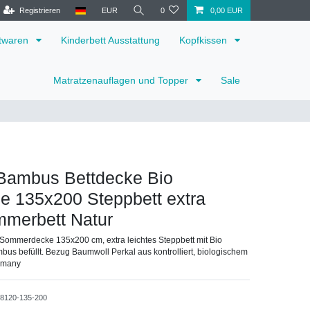
Registrieren
EUR
0
0,00 EUR
ttwaren
Kinderbett Ausstattung
Kopfkissen
Matratzenauflagen und Topper
Sale
ambus Bettdecke Bio
e 135x200 Steppbett extra
mmerbett Natur
Sommerdecke 135x200 cm, extra leichtes Steppbett mit Bio
s befüllt. Bezug Baumwoll Perkal aus kontrolliert, biologischem
rmany
38120-135-200