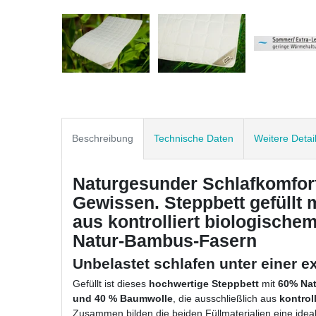
Beschreibung
Technische Daten
Weitere Detai
Naturgesunder Schlafkomfort
Gewissen. Steppbett gefüllt
aus kontrolliert biologisch
Natur-Bambus-Fasern
Unbelastet schlafen unter einer 
Gefüllt ist dieses
hochwertige Steppbett
mit
60% Na
und 40 % Baumwolle
, die ausschließlich aus
kontrol
Zusammen bilden die beiden Füllmaterialien eine ide