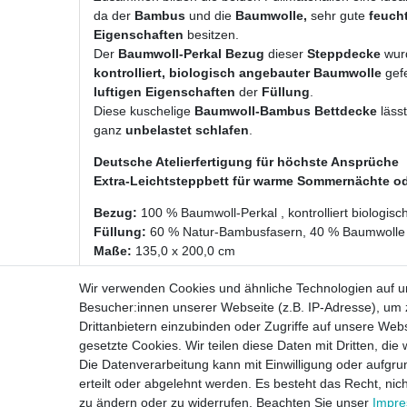
da der
Bambus
und die
Baumwolle,
sehr gute
feuch
Eigenschaften
besitzen.
Der
Baumwoll-Perkal Bezug
dieser
Steppdecke
wurd
kontrolliert, biologisch angebauter Baumwolle
gefe
luftigen Eigenschaften
der
Füllung
.
Diese kuschelige
Baumwoll-Bambus Bettdecke
lässt
ganz
unbelastet schlafen
.
Deutsche Atelierfertigung für höchste Ansprüche
Extra-Leichtsteppbett für warme Sommernächte o
Bezug:
100 % Baumwoll-Perkal , kontrolliert biologis
Füllung:
60 % Natur-Bambusfasern, 40 % Baumwolle a
Maße:
135,0 x 200,0 cm
Gewicht:
ca. 500 Gramm
Wir verwenden Cookies und ähnliche Technologien auf 
waschbar
: bis 40°C im Wollwaschgang, Waschanleitun
Besucher:innen unserer Webseite (z.B. IP-Adresse), um z
Drittanbietern einzubinden oder Zugriffe auf unsere Webs
gesetzte Cookies. Wir teilen diese Daten mit Dritten, die
Die Datenverarbeitung kann mit Einwilligung oder aufgru
erteilt oder abgelehnt werden. Es besteht das Recht, nich
zu ändern oder zu widerrufen. Beachten Sie unser
Impr