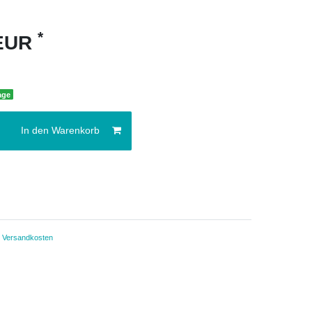
*
 EUR
age
In den Warenkorb
.
Versandkosten