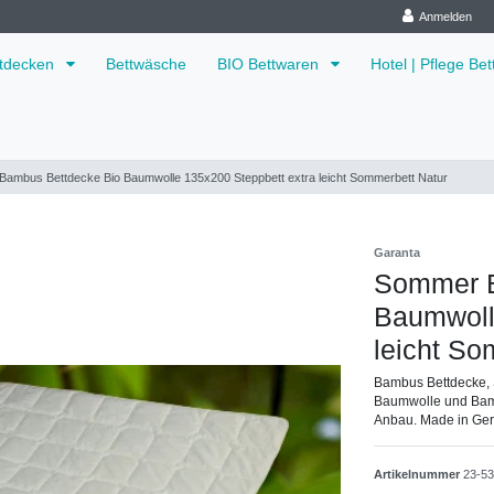
Anmelden
ttdecken
Bettwäsche
BIO Bettwaren
Hotel | Pflege Be
ambus Bettdecke Bio Baumwolle 135x200 Steppbett extra leicht Sommerbett Natur
Garanta
Sommer B
Baumwoll
leicht So
Bambus Bettdecke, 
Baumwolle und Bambu
Anbau. Made in Ge
Artikelnummer
23-5