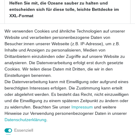
Helfen Sie mit, die Ozeane sauber zu halten und
entscheiden sich für diese tolle, leichte Bettdecke im
XXL-Format
Deutsche Atelierfertigung für höchste Ansprüche
Wir verwenden Cookies und ähnliche Technologien auf unserer
Extra-Leichtsteppbett XXL für warme Sommernächte
Website und verarbeiten personenbezogene Daten von
Die Lieferung erfolgt in einer umweltfreundlichen
Besucher:innen unserer Webseite (z.B. IP-Adresse), um z.B.
Kraftpapiertasche.
Inhalte und Anzeigen zu personalisieren, Medien von
Drittanbietern einzubinden oder Zugriffe auf unsere Website zu
Bezug:
100 % Baumwoll-Perkal ,
biologischer,
analysieren. Die Datenverarbeitung erfolgt erst durch gesetzte
kontrollierter Anbau
, Natur-Weiß
Cookies. Wir teilen diese Daten mit Dritten, die wir in den
Füllung:
100 % Recycling Polyester Markenfaser Advansa
Einstellungen benennen.
Aerelle blue
Die Datenverarbeitung kann mit Einwilligung oder aufgrund eines
Maße:
240,0 x 220,0 cm
berechtigten Interesses erfolgen. Die Zustimmung kann erteilt
Gewicht:
ca. 675 Gramm
oder abgelehnt werden. Es besteht das Recht, nicht einzuwilligen
waschbar
: bis 60°C waschbar, trocknergeeignet
und die Einwilligung zu einem späteren Zeitpunkt zu ändern oder
zu widerrufen. Beachten Sie unser
Impressum
und weitere
Hinweise zur Verwendung personenbezogener Daten in unserer
Daten­schutz­erklärung
.
Essenziell