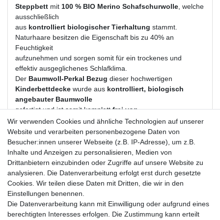
Steppbett
mit
100 % BIO Merino Schafschurwolle
, welche
ausschließlich
aus
kontrolliert biologischer Tierhaltung
stammt.
Naturhaare besitzen die Eigenschaft bis zu 40% an
Feuchtigkeit
aufzunehmen und sorgen somit für ein trockenes und
effektiv ausgeglichenes Schlafklima.
Der
Baumwoll-Perkal Bezug
dieser hochwertigen
Kinderbettdecke
wurde aus
kontrolliert, biologisch
angebauter Baumwolle
gefertigt und ist somit komplett
frei von
Pestiziden
und
Schadstoffen
.
Wir verwenden Cookies und ähnliche Technologien auf unserer
Diese
Bettdecke
lässt Ihr Kind nicht nur gut sondern auch
Website und verarbeiten personenbezogene Daten von
ganz
unbelastet schlafen
.
Besucher:innen unserer Webseite (z.B. IP-Adresse), um z.B.
Inhalte und Anzeigen zu personalisieren, Medien von
Deutsche Atelierfertigung für höchste Ansprüche
Drittanbietern einzubinden oder Zugriffe auf unsere Website zu
Extra-Leicht-Steppbett für warme Sommernächte
analysieren. Die Datenverarbeitung erfolgt erst durch gesetzte
Cookies. Wir teilen diese Daten mit Dritten, die wir in den
Bezug:
100 % Baumwoll-Perkal , biogischer, kontrollierter
Einstellungen benennen.
Anbau, Natur-Weiß
Die Datenverarbeitung kann mit Einwilligung oder aufgrund eines
Füllung:
100 % Merino Schafschurwolle, aus biologischer
berechtigten Interesses erfolgen. Die Zustimmung kann erteilt
Tierhaltung