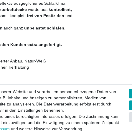
ffektiv ausgeglichenes Schlafklima.
nterbettdecke
wurde aus
kontrolliert,
 somit komplett
frei von Pestiziden
und
ern auch ganz
unbelastet schlafen
.
eden Kunden extra angefertigt.
lierter Anbau, Natur-Weiß
her Tierhaltung
g liegt bei
unserer Website und verarbeiten personenbezogene Daten von
.B. Inhalte und Anzeigen zu personalisieren, Medien von
ite zu analysieren. Die Datenverarbeitung erfolgt erst durch
 wir in den Einstellungen benennen.
nd eines berechtigten Interesses erfolgen. Die Zustimmung kann
t einzuwilligen und die Einwilligung zu einem späteren Zeitpunkt
essum
und weitere Hinweise zur Verwendung