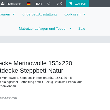
Registrieren
EUR
0
0,00 EUR
ttwaren
Kinderbett Ausstattung
Kopfkissen
Matratzenauflagen und Topper
Sale
decke Merinowolle 155x220
tdecke Steppbett Natur
e Merinowolle. Steppbett in Komfortgröße 155x220 mit
 biologischer Tierhaltung befüllt. Bezug Baumwoll-Perkal aus
ischem Anbau.
28536-155-220