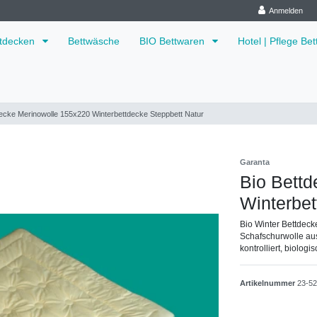
Anmelden
ttdecken
Bettwäsche
BIO Bettwaren
Hotel | Pflege Be
decke Merinowolle 155x220 Winterbettdecke Steppbett Natur
Garanta
Bio Bett
Winterbet
Bio Winter Bettdeck
Schafschurwolle aus
kontrolliert, biolog
Artikelnummer
23-5