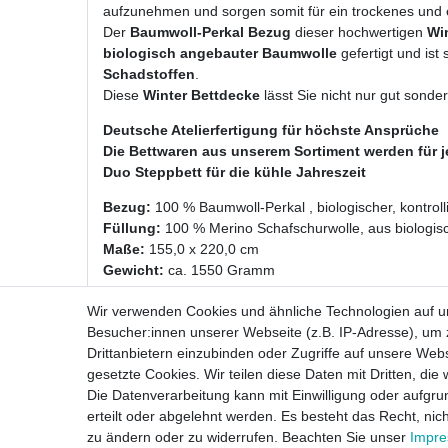
aufzunehmen und sorgen somit für ein trockenes und e
Der
Baumwoll-Perkal Bezug
dieser hochwertigen
Wi
biologisch angebauter Baumwolle
gefertigt und ist
Schadstoffen
.
Diese
Winter Bettdecke
lässt Sie nicht nur gut sond
Deutsche Atelierfertigung für höchste Ansprüche
Die Bettwaren aus unserem Sortiment werden für j
Duo Steppbett für die kühle Jahreszeit
Bezug:
100 % Baumwoll-Perkal , biologischer, kontrol
Füllung:
100 % Merino Schafschurwolle, aus biologisc
Maße:
155,0 x 220,0 cm
Gewicht:
ca. 1550 Gramm
waschbar
: bis 30°C im Wollwaschgang, Waschanleitun
Wir verwenden Cookies und ähnliche Technologien auf 
Besucher:innen unserer Webseite (z.B. IP-Adresse), um z
Drittanbietern einzubinden oder Zugriffe auf unsere Webs
gesetzte Cookies. Wir teilen diese Daten mit Dritten, die
Die Datenverarbeitung kann mit Einwilligung oder aufgru
erteilt oder abgelehnt werden. Es besteht das Recht, nich
zu ändern oder zu widerrufen. Beachten Sie unser
Impr