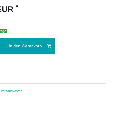
*
 EUR
ktage
In den Warenkorb
.
Versandkosten