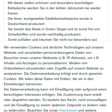
Mit dieser zeitlos schönen und besonders kuscheligen
Bettwäsche werden Sie in der kühlen Jahreszeit nie wieder
frieren.
Die feine, buntgewebte Edelbiberbettwäsche wurde in
Deutschland produziert.
Sie besitzt das Made in Green Siegel und ist somit frei von
Schadstoffen und wurde nachhaltig produziert.
Somit schlafen und träumen Sie nicht nur besonders gut,
sondern auch ganz unbelastet.
Wir verwenden Cookies und ähnliche Technologien auf unserer
Diese Bettwäsche ist absolut pflegeleicht, denn sie kann bei
Website und verarbeiten personenbezogene Daten von
bis zu 60 °C in der Maschine gewaschen werden und ist
Besucher:innen unserer Webseite (z.B. IP-Adresse), um z.B.
auch trocknergeeignet. Der eingearbeitete,
Inhalte und Anzeigen zu personalisieren, Medien von
hochwertige Reißverschluss macht das Überziehen zum
Drittanbietern einzubinden oder Zugriffe auf unsere Website zu
Kinderspiel.
analysieren. Die Datenverarbeitung erfolgt erst durch gesetzte
Cookies. Wir teilen diese Daten mit Dritten, die wir in den
Material: Edelbiber 100 % Baumwolle, Öko Tex Made in
Einstellungen benennen.
Green Siegel
Die Datenverarbeitung kann mit Einwilligung oder aufgrund eines
Maße: 240 x 220 cm + 80 x 80 cm, Set: 1 Bettbezug +
berechtigten Interesses erfolgen. Die Zustimmung kann erteilt
2 Kissenbezügen
oder abgelehnt werden. Es besteht das Recht, nicht einzuwilligen
Farbe:
Anthrazit mit grauen Sternen
und die Einwilligung zu einem späteren Zeitpunkt zu ändern oder
Besonderheiten:
kuschelig, warm, Edelbiber, Übergröße
zu widerrufen. Beachten Sie unser
Impressum
und weitere
XXL