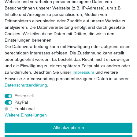
und sorgt so für ein
angenehmes Schlafgefühl
.
Website und verarbeiten personenbezogene Daten von
Besucher:innen unserer Webseite (z.B. IP-Adresse), um z.B.
Die Bettwaren aus unserem Sortiment werden in
Inhalte und Anzeigen zu personalisieren, Medien von
Deutschland produziert und für jeden Kunden extra
Drittanbietern einzubinden oder Zugriffe auf unsere Website zu
angefertigt.
analysieren. Die Datenverarbeitung erfolgt erst durch gesetzte
Cookies. Wir teilen diese Daten mit Dritten, die wir in den
Material: Bezug: 100 % Baumwoll-Perkal aus kontrolliert,
Einstellungen benennen.
biologischem Anbau
Die Datenverarbeitung kann mit Einwilligung oder aufgrund eines
Füllung: 100 % Lyocell/Tencel
(natürlicher Rohstoff,
berechtigten Interesses erfolgen. Die Zustimmung kann erteilt
Zellulosefaser)
oder abgelehnt werden. Es besteht das Recht, nicht einzuwilligen
Steppung: Körperform-Steppung
und die Einwilligung zu einem späteren Zeitpunkt zu ändern oder
Maße: 200
x
200
cm , Übergröße XL , Doppelbett
zu widerrufen. Beachten Sie unser
Impressum
und weitere
Gewicht
: ca.
1600 Gramm
Hinweise zur Verwendung personenbezogener Daten in unserer
Alle Bettdecken und Kopfkissen in unserem Sortiment
Daten­schutz­erklärung
.
werden komplett in Deutschland hergestellt.
Essenziell
PayPal
Funktional
Weitere Einstellungen
Widerrufs­recht
Impressum
Vertrag widerrufen
Alle akzeptieren
Daten­schutz­erklärung
AGB
Kontakt