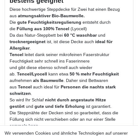
bestens geeignet
Diese hochwertige Steppdecke für Zwei hat einen Bezug
aus
atmungsaktiver Bio-Baumwolle.
Die
gute Feuchtigkeitsregulierung
entsteht durch
die
Füllung aus 100% Tencel
(Lyocell)
Da das Natur-Steppbett bei
60 °C waschbar
und
trocknergeeignet
ist, ist diese Decke auch
ideal für
Allergiker
.
Tencel
leitet dank seiner mikrofeinen Faserstruktur
Feuchtigkeit sehr schnell ins Faserinnere
und gibt diese ebenso schnell auch wieder
ab.
Tencel/Lyocell
kann etwa
50 % mehr Feuchtigkeit
aufnehmen
als Baumwolle
. Daher sind Bettwaren
aus
Tencel
auch ideal für
Personen die nachts stark
schwitzen
.
So wird Ihr Schlaf
nicht durch angestaute Hitze
gestört
und
gute und tiefe Erholung
ist garantiert.
Die Steppnähte der Decken sind so gearbeitet, dass die
Füllung sich nicht verschieben oder an nur einer Stelle
sammeln kann.
Jede Decke schmiegt sich
individuell an den Körper
an
Wir verwenden Cookies und ähnliche Technologien auf unserer