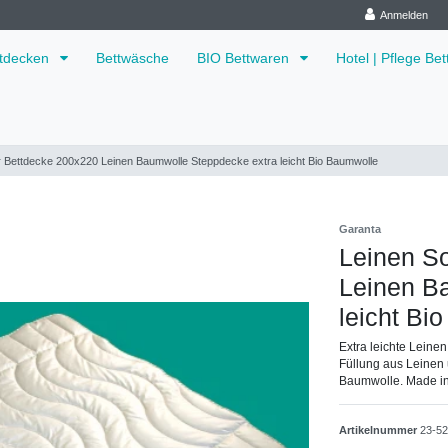
Anmelden
ttdecken
Bettwäsche
BIO Bettwaren
Hotel | Pflege Be
Bettdecke 200x220 Leinen Baumwolle Steppdecke extra leicht Bio Baumwolle
Garanta
Leinen S
Leinen B
leicht Bi
Extra leichte Leine
Füllung aus Leinen
Baumwolle. Made i
Artikelnummer
23-5