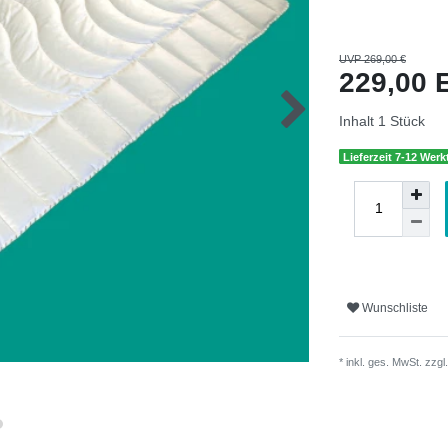
UVP 269,00 €
229,00
Inhalt
1
Stück
Lieferzeit 7-12 Wer
Wunschliste
* inkl. ges. MwSt. zzgl