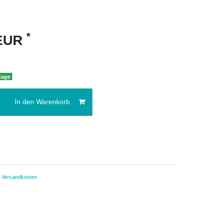
*
 EUR
ktage
In den Warenkorb
.
Versandkosten