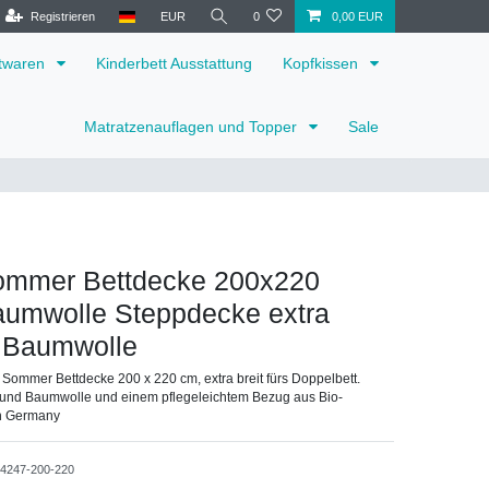
Registrieren
EUR
0
0,00 EUR
ttwaren
Kinderbett Ausstattung
Kopfkissen
Matratzenauflagen und Topper
Sale
ommer Bettdecke 200x220
aumwolle Steppdecke extra
o Baumwolle
n Sommer Bettdecke 200 x 220 cm, extra breit fürs Doppelbett.
 und Baumwolle und einem pflegeleichtem Bezug aus Bio-
n Germany
24247-200-220