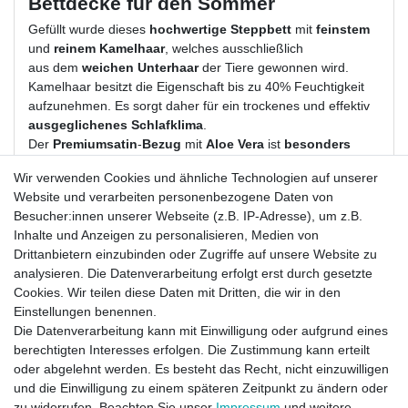
Bettdecke für den Sommer
Gefüllt wurde dieses
hochwertige Steppbett
mit
feinstem
und
reinem Kamelhaar
, welches ausschließlich
aus dem
weichen Unterhaar
der Tiere gewonnen wird.
Kamelhaar besitzt die Eigenschaft bis zu 40% Feuchtigkeit
aufzunehmen. Es sorgt daher für ein trockenes und effektiv
ausgeglichenes Schlafklima
.
Der
Premiumsatin
-
Bezug
mit
Aloe Vera
ist
besonders
angenehm
weich und kuschelig.
Wir verwenden Cookies und ähnliche Technologien auf unserer
Website und verarbeiten personenbezogene Daten von
Deutsche Atelierfertigung für höchste Ansprüche.
Besucher:innen unserer Webseite (z.B. IP-Adresse), um z.B.
Die Bettwaren aus unserem Sortiment werden für jeden
Inhalte und Anzeigen zu personalisieren, Medien von
Kunden extra angefertigt.
Drittanbietern einzubinden oder Zugriffe auf unsere Website zu
Extra-Leichtsteppbett für den Sommer in Komfortgröße
analysieren. Die Datenverarbeitung erfolgt erst durch gesetzte
Bezug:
100 % Baumwolle (Premiumsatin) mit Aloe Vera,
Cookies. Wir teilen diese Daten mit Dritten, die wir in den
weiß
Einstellungen benennen.
Füllung:
100 % Kamelhaar
Die Datenverarbeitung kann mit Einwilligung oder aufgrund eines
Maße:
155,0 x 220,0 cm
berechtigten Interesses erfolgen. Die Zustimmung kann erteilt
Gewicht:
ca. 625 Gramm
oder abgelehnt werden. Es besteht das Recht, nicht einzuwilligen
waschbar
: bis 30°C im Wollwaschgang, Waschanleitung
und die Einwilligung zu einem späteren Zeitpunkt zu ändern oder
liegt bei
zu widerrufen. Beachten Sie unser
Impressum
und weitere