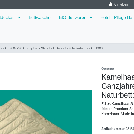
Anmelden
ttdecken
Bettwäsche
BIO Bettwaren
Hotel | Pflege Be
decke 200x220 Ganzjahres Steppbett Doppelbett Naturbettdecke 1300g
Garanta
Kamelhaa
Ganzjahre
Naturbet
Edles Kamelhaar St
feinem Premium-Sat
Kamelhaar. Made i
Artikelnummer
23-5