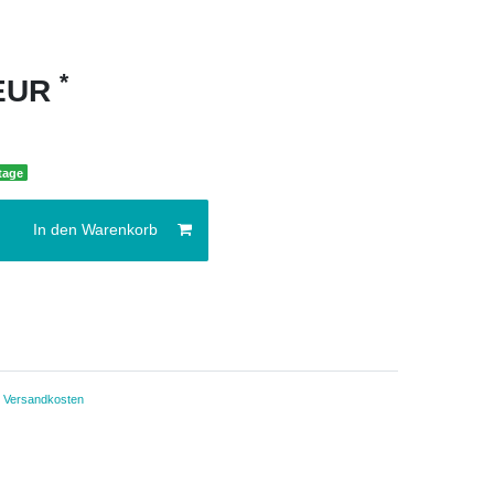
*
 EUR
ktage
In den Warenkorb
.
Versandkosten