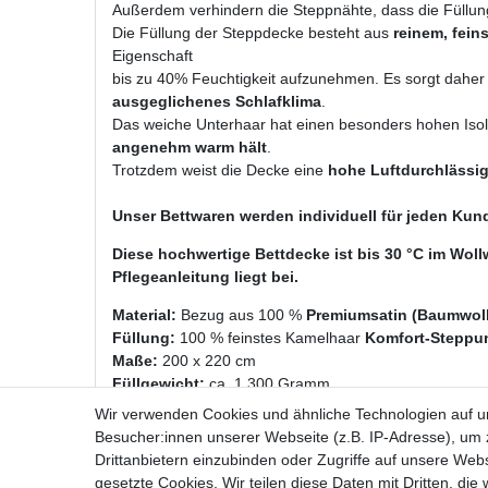
Außerdem verhindern die Steppnähte, dass die Füllung
Die Füllung der Steppdecke besteht aus
reinem, fein
Eigenschaft
bis zu 40% Feuchtigkeit aufzunehmen. Es sorgt daher 
ausgeglichenes Schlafklima
.
Das weiche Unterhaar hat einen besonders hohen Isol
angenehm warm hält
.
Trotzdem weist die Decke eine
hohe Luftdurchlässig
Unser Bettwaren werden individuell für jeden Kun
Diese hochwertige Bettdecke ist bis 30 °C im Wo
Pflegeanleitung liegt bei.
Material:
Bezug aus 100 %
Premiumsatin (Baumwolle
Füllung:
100 % feinstes Kamelhaar
Komfort-Steppu
Maße:
200 x 220 cm
Füllgewicht:
ca. 1.300 Gramm
Wir verwenden Cookies und ähnliche Technologien auf 
Besucher:innen unserer Webseite (z.B. IP-Adresse), um z
Drittanbietern einzubinden oder Zugriffe auf unsere Webs
gesetzte Cookies. Wir teilen diese Daten mit Dritten, die