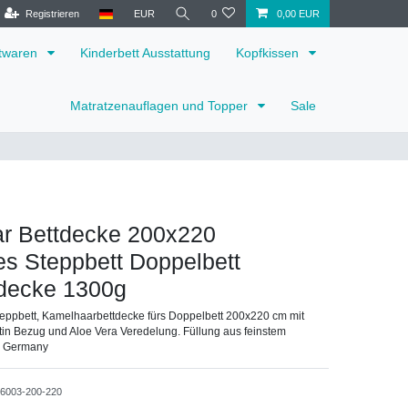
Registrieren
EUR
0
0,00 EUR
ttwaren
Kinderbett Ausstattung
Kopfkissen
Matratzenauflagen und Topper
Sale
r Bettdecke 200x220
s Steppbett Doppelbett
tdecke 1300g
eppbett, Kamelhaarbettdecke fürs Doppelbett 200x220 cm mit
in Bezug und Aloe Vera Veredelung. Füllung aus feinstem
n Germany
36003-200-220