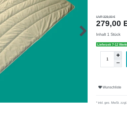
UVP 329,00 €
279,00
Inhalt
1
Stück
Lieferzeit 7-12 Wer
Wunschliste
* inkl. ges. MwSt. zzgl