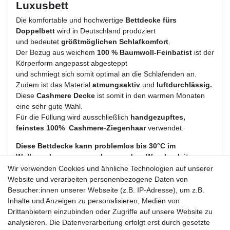
Luxusbett
Die komfortable und hochwertige
Bettdecke fürs
Doppelbett
wird in Deutschland
produziert
und bedeutet
größtmöglichen Schlafkomfort
.
Der Bezug aus weichem
100 % Baumwoll-Feinbatist
ist der
Körperform angepasst abgesteppt
und schmiegt sich somit optimal an die Schlafenden an.
Zudem ist das Material
atmungsaktiv
und
luftdurchlässig.
Diese
Cashmere Decke
ist somit in den warmen Monaten
eine sehr gute Wahl.
Für die Füllung wird ausschließlich
handgezupftes,
feinstes 100%
Cashmere
-
Ziegenhaar
verwendet.
Diese Bettdecke kann problemlos bis 30°C im
Wollwaschgang gewaschen werden. Waschanleitung
liegt bei.
Wir verwenden Cookies und ähnliche Technologien auf unserer
Website und verarbeiten personenbezogene Daten von
Material:
Bezug aus 100 % Baumwolle Feinbatist
Besucher:innen unserer Webseite (z.B. IP-Adresse), um z.B.
Füllung:
100 % feines weißes Cashmere-Ziegenhaar, von
Inhalte und Anzeigen zu personalisieren, Medien von
Hand gezupft
Drittanbietern einzubinden oder Zugriffe auf unsere Website zu
Maße:
200 x 200 cm
analysieren. Die Datenverarbeitung erfolgt erst durch gesetzte
Gewicht:
ca. 600 Gramm