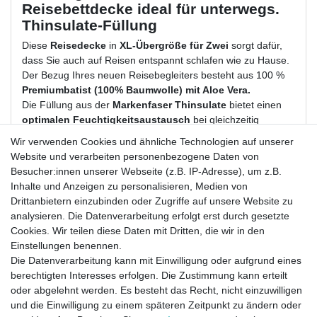
Reisebettdecke ideal für unterwegs.
Thinsulate-Füllung
Diese
Reisedecke
in
XL-Übergröße für Zwei
sorgt dafür,
dass Sie auch auf Reisen entspannt schlafen wie zu Hause.
Der Bezug Ihres neuen Reisebegleiters besteht aus 100 %
Premiumbatist (100% Baumwolle) mit Aloe Vera
.
Die Füllung aus der
Markenfaser Thinsulate
bietet einen
optimalen Feuchtigkeitsaustausch
bei
gleichzeitig
perfekter Wärmeisolierung.
Wir verwenden Cookies und ähnliche Technologien auf unserer
Das
Ultra Leicht Steppbett
kann problemlos
bis 60 °C in
Website und verarbeiten personenbezogene Daten von
der Waschmaschine
gewaschen werden und ist
Besucher:innen unserer Webseite (z.B. IP-Adresse), um z.B.
trocknergeeignet.
Inhalte und Anzeigen zu personalisieren, Medien von
Klein zusammengerollt
passt das Steppbett
gut in
Drittanbietern einzubinden oder Zugriffe auf unsere Website zu
Rucksack oder Koffer.
analysieren. Die Datenverarbeitung erfolgt erst durch gesetzte
Cookies. Wir teilen diese Daten mit Dritten, die wir in den
Hochwertige, handwerkliche Atelierfertigung, Made in
Einstellungen benennen.
Germany.
Die Datenverarbeitung kann mit Einwilligung oder aufgrund eines
Besonderheiten:
ultra leicht, Reisebett XXL, Übergröße,
berechtigten Interesses erfolgen. Die Zustimmung kann erteilt
Doppelbett
oder abgelehnt werden. Es besteht das Recht, nicht einzuwilligen
Maße:
200 x 200 cm
und die Einwilligung zu einem späteren Zeitpunkt zu ändern oder