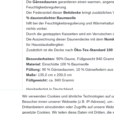
Die
Gänsedaunen
garantieren einen warmen, angene
Feuchtigkeitsregulierung.
Der Federanteil dieser
Bettdecke
bringt zusätzliches
% daunendichter Baumwolle
hilft bei der Feuchtigkeitsregulierung und Wärmehaltu
nichts vorbei.
Durch die gesteppten Kassetten wird ein Verrutschen 
Die Auszeichnung dieser Daunendecke mit dem
Nomit
für Hausstauballergiker.
Zusätzlich ist die Decke nach
Öko-Tex-Standard 100
Besonderheiten:
90% Daune, Füllgewicht 840 Gramm
Material:
Einschütte 100 % Baumwolle
Füllung:
90 % Gänsedaunen, 10 % Gänsefedern aus D
Maße:
135,0 cm x 200,0 cm
Füllgewicht:
ca. 840 Gramm
Handgefertigt in Deutschland
Wir verwenden Cookies und ähnliche Technologien auf 
Besucher:innen unserer Webseite (z.B. IP-Adresse), um z
Drittanbietern einzubinden oder Zugriffe auf unsere Webs
gesetzte Cookies. Wir teilen diese Daten mit Dritten, die