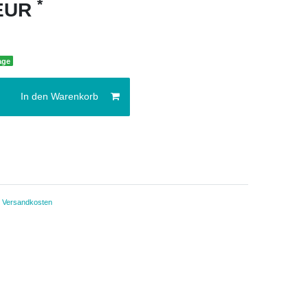
*
 EUR
age
In den Warenkorb
.
Versandkosten