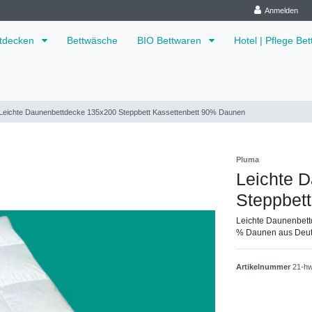
Anmelden
ttdecken
Bettwäsche
BIO Bettwaren
Hotel | Pflege Be
Leichte Daunenbettdecke 135x200 Steppbett Kassettenbett 90% Daunen
Pluma
Leichte 
Steppbet
Leichte Daunenbettd
% Daunen aus Deut
Artikelnummer
21-h