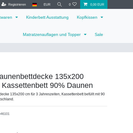
Registrieren
EUR
0
0,00 EUR
ttwaren
Kinderbett Ausstattung
Kopfkissen
Matratzenauflagen und Topper
Sale
Daunenbettdecke 135x200
t Kassettenbett 90% Daunen
ecke 135x200 cm für 3 Jahreszeiten, Kassettenbett befüllt mit 90
schland.
w46101