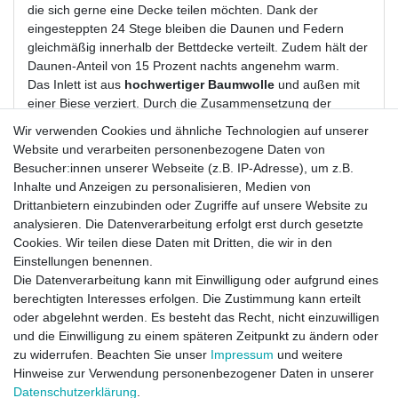
die sich gerne eine Decke teilen möchten. Dank der
eingesteppten 24 Stege bleiben die Daunen und Federn
gleichmäßig innerhalb der Bettdecke verteilt. Zudem hält der
Daunen-Anteil von 15 Prozent nachts angenehm warm.
Das Inlett ist aus
hochwertiger Baumwolle
und außen mit
einer Biese verziert. Durch die Zusammensetzung der
Füllung ist die Decke für Sommer und Winter geeignet.
Wir verwenden Cookies und ähnliche Technologien auf unserer
Die
Bettdecke
ist in der Waschmaschine waschbar und
Website und verarbeiten personenbezogene Daten von
ebenso Trockner geeignet, was eine hygienische
Besucher:innen unserer Webseite (z.B. IP-Adresse), um z.B.
Behandlung ermöglicht.
Inhalte und Anzeigen zu personalisieren, Medien von
Als Naturprodukt mit dem
Nomite-Siegel
ausgezeichnet, ist
Drittanbietern einzubinden oder Zugriffe auf unsere Website zu
die Decke auch für Hausstauballergiker bestens geeignet.
analysieren. Die Datenverarbeitung erfolgt erst durch gesetzte
Außerdem ist die Daunendecke nach
Öko-Tex-Standard
Cookies. Wir teilen diese Daten mit Dritten, die wir in den
100
zertifiziert.
Einstellungen benennen.
Die Datenverarbeitung kann mit Einwilligung oder aufgrund eines
Material
:
berechtigten Interesses erfolgen. Die Zustimmung kann erteilt
Füllung
: Klasse 1, 15 % Daunen, 85 % Federn neue
oder abgelehnt werden. Es besteht das Recht, nicht einzuwilligen
weiße Gänsefedern und -daunen - KEINE Lebendrupf!
und die Einwilligung zu einem späteren Zeitpunkt zu ändern oder
Füllgewicht:
2.300 Gramm
zu widerrufen. Beachten Sie unser
Impressum
und weitere
Inlett:
100 % reine Baumwolle mit Biese
Hinweise zur Verwendung personenbezogener Daten in unserer
Maße:
abgesteppt 200x200 cm
Daten­schutz­erklärung
.