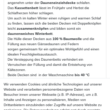
angenehm unter der
Dauneneinziehdecke
schlafen.
Das
Kassettenbett
lässt im Frühjahr und Herbst die
Schlafherzen höher schlagen.
Um auch im kalten Winter einen ruhigen und warmen Schlaf
zu finden, lassen sich die beiden Decken mit Doppelknöpfen
leicht
zusammenknöpfen
und bilden somit ein
daunenweiches Winterbett
.
Die Hülle dieser Decken aus
100 % Baumwolle
und die
Füllung aus neuen Gänsedaunen und Federn
sorgen gemeinsam für ein optimales Wohlgefühl und einen
idealen Feuchtigkeitsaustausch.
Die Versteppung des Daunenbetts verhindert ein
Verrutschen der Füllung und damit die Entstehung von
Kältezonen.
Beide Decken sind in der Waschmaschine
bis 40 °C
waschbar,
wodurch sie auch für
Hausstauballergiker
Wir verwenden Cookies und ähnliche Technologien auf unserer
bestens geeignet
sind.
Website und verarbeiten personenbezogene Daten von
Material:
Einschütte 100 % Baumwolle
Besucher:innen unserer Webseite (z.B. IP-Adresse), um z.B.
Füllung:
Klasse 1 aus Deutschland, 90 % neue,
Inhalte und Anzeigen zu personalisieren, Medien von
halbweiße Gänsedaunen, 10 % neue Federn - KEIN
Drittanbietern einzubinden oder Zugriffe auf unsere Website zu
Lebendrupf!