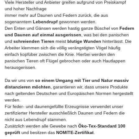
Viele Hersteller und Anbieter greifen aufgrund von Preiskampf
und hoher Nachfrage
immer mehr auf Daunen und Federn zurück, die aus
sogenanntem
Lebendrupf
gewonnen werden.
Den Enten und Gänsen werden hastig ganze Büschel von
Federn
und Daunen auf einmal
ausgerissen
, was bei den panischen
und
schreienden Tieren
meist
blutige Wunden
hinterlässt. Die
Arbeiter klemmen sich die völlig verängstigten Vögel häufig
einfach kopfüber zwischen die Knie. Hierbei werden den
panischen Tieren oft Flügel gebrochen oder auch Hautlappen
herausgerissen.
Da wir uns von
so einem Umgang mit Tier und Natur massiv
distanzieren möchten
, garantieren wir, dass unsere Produkte
nach geltenden Deutschen und Europäischen Normen hergestellt
werden.
Für feder- und daunengefüllte Erzeugnisse verwendet unser
zertifizierter Hersteller ausschließlich Daunen und Federn die
nicht aus Lebendrupf stammen.
Zusätzlich werden alle Gewebe nach
Öko-Tex-Standard 100
geprüft
und besitzen das
NOMITE-Zertifikat
.