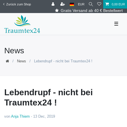
Zurück zum Shop
EUR
0,00 EUR
Gratis Versand ab 40 € Bestellwert
☰
News
News
Lebendrupf - nicht bei Traumtex24 !
Lebendrupf - nicht bei
Traumtex24 !
von
Anja Thiem
-
13 Dec, 2019