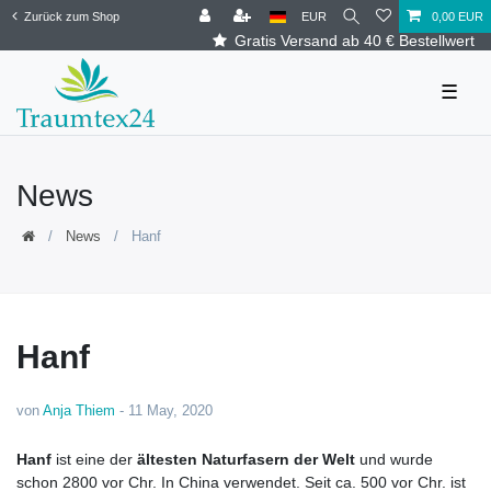
Zurück zum Shop
EUR
0,00 EUR
Gratis Versand ab 40 € Bestellwert
☰
News
News
Hanf
Hanf
von
Anja Thiem
-
11 May, 2020
Hanf
ist eine der
ältesten Naturfasern der Welt
und wurde
schon 2800 vor Chr. In China verwendet. Seit ca. 500 vor Chr. ist