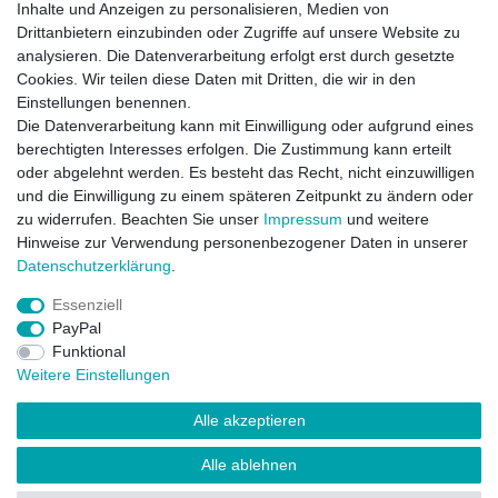
Inhalte und Anzeigen zu personalisieren, Medien von
Drittanbietern einzubinden oder Zugriffe auf unsere Website zu
Nachhaltig Kuscheln…
analysieren. Die Datenverarbeitung erfolgt erst durch gesetzte
14 Jul, 2020
Cookies. Wir teilen diese Daten mit Dritten, die wir in den
Einstellungen benennen.
Die Datenverarbeitung kann mit Einwilligung oder aufgrund eines
Hanf
berechtigten Interesses erfolgen. Die Zustimmung kann erteilt
10 May, 2020
oder abgelehnt werden. Es besteht das Recht, nicht einzuwilligen
und die Einwilligung zu einem späteren Zeitpunkt zu ändern oder
zu widerrufen. Beachten Sie unser
Impressum
und weitere
Hygiene- und Schutzmaßnahmen bei
Hinweise zur Verwendung personenbezogener Daten in unserer
Grippewellen und Covid-19
Daten­schutz­erklärung
.
08 Apr, 2020
Essenziell
PayPal
Funktional
Weitere Einstellungen
Widerrufs­recht
Impressum
Vertrag widerrufen
Alle akzeptieren
Daten­schutz­erklärung
AGB
Kontakt
Alle ablehnen
Folge uns auf Facebook