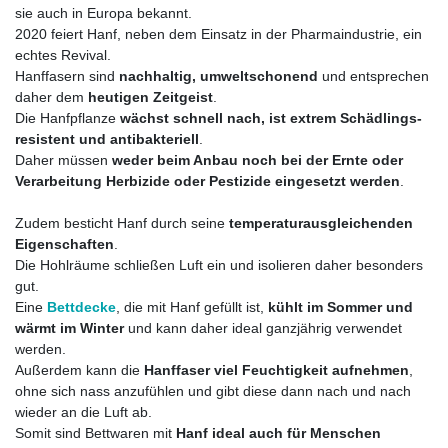
sie auch in Europa bekannt.
2020 feiert Hanf, neben dem Einsatz in der Pharmaindustrie, ein
echtes Revival.
Hanffasern sind
nachhaltig, umweltschonend
und entsprechen
daher dem
heutigen Zeitgeist
.
Die Hanfpflanze
wächst schnell nach, ist extrem Schädlings-
resistent und antibakteriell
.
Daher müssen
weder beim Anbau noch bei der Ernte oder
Verarbeitung Herbizide oder Pestizide eingesetzt werden
.
Zudem besticht Hanf durch seine
temperaturausgleichenden
Eigenschaften
.
Die Hohlräume schließen Luft ein und isolieren daher besonders
gut.
Eine
Bettdecke
, die mit Hanf gefüllt ist,
kühlt im Sommer und
wärmt im Winter
und kann daher ideal ganzjährig verwendet
werden.
Außerdem kann die
Hanffaser viel Feuchtigkeit aufnehmen
,
ohne sich nass anzufühlen und gibt diese dann nach und nach
wieder an die Luft ab.
Somit sind Bettwaren mit
Hanf ideal auch für Menschen